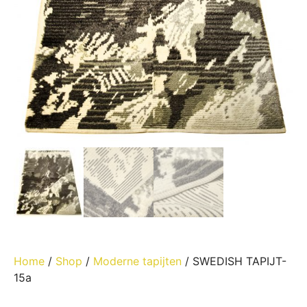
Home
/
Shop
/
Moderne tapijten
/ SWEDISH TAPIJT-
15a