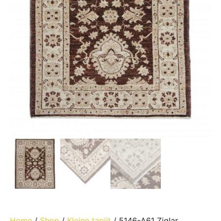
Home
/
Shop
/
Kleine tapijt
/ 5146-A61 Ziglar