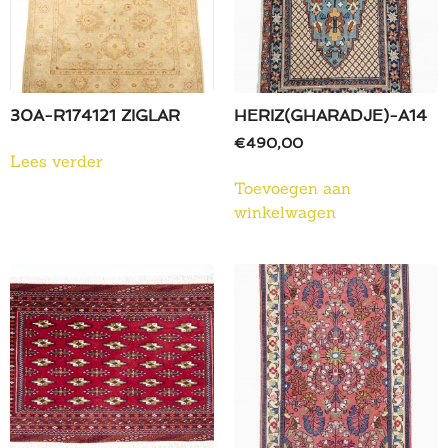
30A-R174121 ZIGLAR
HERIZ(GHARADJE)-A14
€
490,00
Lees verder
Toevoegen aan
winkelwagen