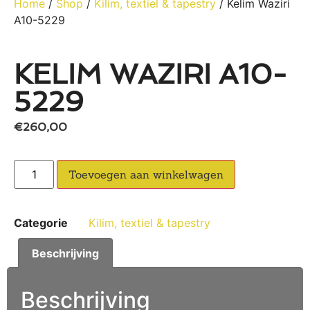
Home
/
Shop
/
Kilim, textiel & tapestry
/ Kelim Waziri
A10-5229
KELIM WAZIRI A10-
5229
€
260,00
Toevoegen aan winkelwagen
Categorie
Kilim, textiel & tapestry
Beschrijving
Beschrijving