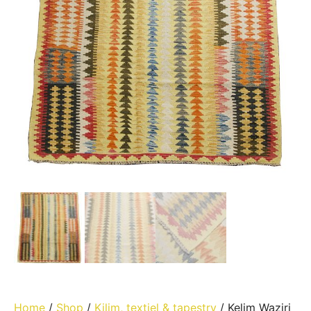
Home
/
Shop
/
Kilim, textiel & tapestry
/ Kelim Waziri