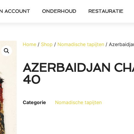
JN ACCOUNT
ONDERHOUD
RESTAURATIE
Home
/
Shop
/
Nomadische tapijten
/ Azerbaidj
AZERBAIDJAN CH
40
Categorie
Nomadische tapijten