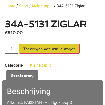
Home
/
Shop
/
Kleine tapijt
/ 34A-5131 Ziglar
34A-5131 ZIGLAR
€
840,00
Toevoegen aan winkelwagen
Categorie
Kleine tapijt
Beschrijving
Beschrijving
Afkomst: PAKISTAN (Handgeknoopt)