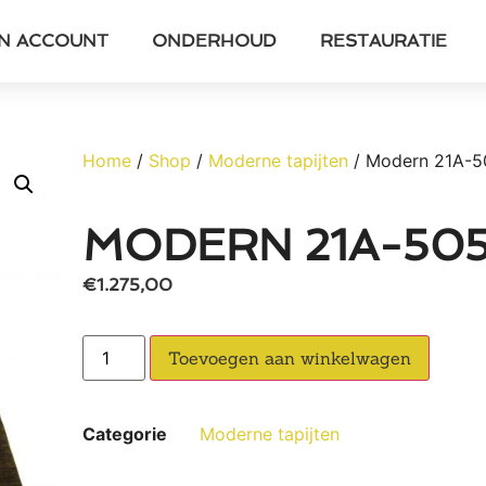
JN ACCOUNT
ONDERHOUD
RESTAURATIE
Home
/
Shop
/
Moderne tapijten
/ Modern 21A-5
MODERN 21A-50
€
1.275,00
Toevoegen aan winkelwagen
Categorie
Moderne tapijten