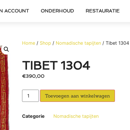
JN ACCOUNT
ONDERHOUD
RESTAURATIE
Home
/
Shop
/
Nomadische tapijten
/ Tibet 1304
TIBET 1304
€
390,00
Toevoegen aan winkelwagen
Categorie
Nomadische tapijten