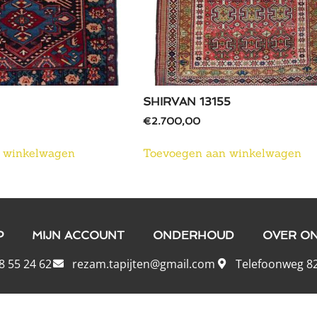
SHIRVAN 13155
€
2.700,00
 winkelwagen
Toevoegen aan winkelwagen
P
MIJN ACCOUNT
ONDERHOUD
OVER O
8 55 24 62
rezam.tapijten@gmail.com
Telefoonweg 82