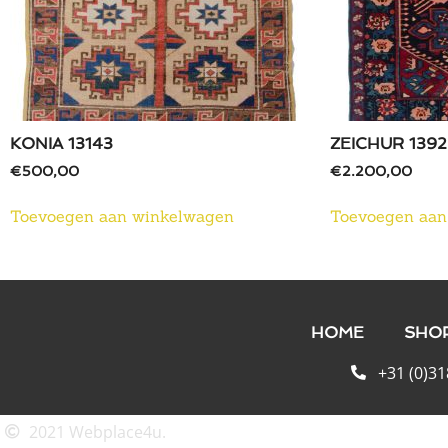
KONIA 13143
ZEICHUR 1392
€
500,00
€
2.200,00
Toevoegen aan winkelwagen
Toevoegen aan
HOME
SHO
+31 (0)31
2021 Webplace4u.