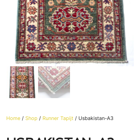
Home
/
Shop
/
Runner Tapijt
/ Usbakistan-A3