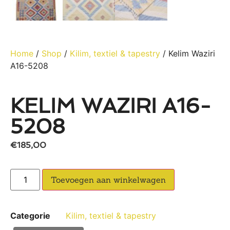
Home
/
Shop
/
Kilim, textiel & tapestry
/ Kelim Waziri
A16-5208
KELIM WAZIRI A16-
5208
€
185,00
Toevoegen aan winkelwagen
Categorie
Kilim, textiel & tapestry