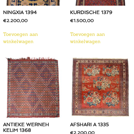
NINGXIA 1394
KURDISCHE 1379
€
2.200,00
€
1.500,00
Toevoegen aan
Toevoegen aan
winkelwagen
winkelwagen
ANTIEKE WERNEH
AFSHARI A 1335
KELIM 1368
€
2.200,00