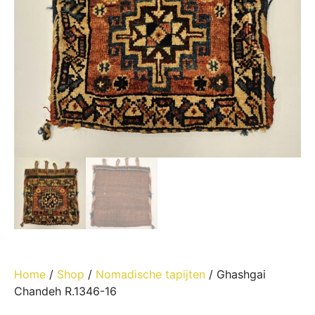
Home
/
Shop
/
Nomadische tapijten
/ Ghashgai
Chandeh R.1346-16